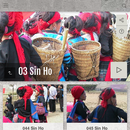
03 Sin Ho
044 Sin Ho
045 Sin Ho