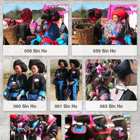
058 Sin Ho
059 Sin Ho
060 Sin Ho
061 Sin Ho
063 Sin Ho