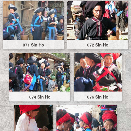
071 Sin Ho
072 Sin Ho
074 Sin Ho
076 Sin Ho