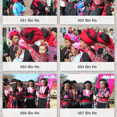
051 Sin Ho
052 Sin Ho
053 Sin Ho
054 Sin Ho
056 Sin Ho
057 Sin Ho