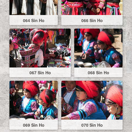
064 Sin Ho
066 Sin Ho
067 Sin Ho
068 Sin Ho
069 Sin Ho
070 Sin Ho