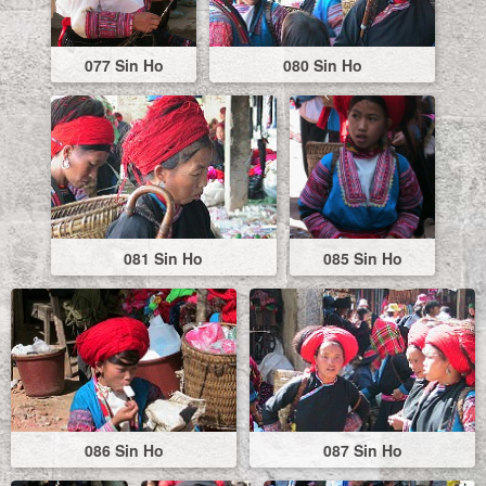
077 Sin Ho
080 Sin Ho
081 Sin Ho
085 Sin Ho
086 Sin Ho
087 Sin Ho