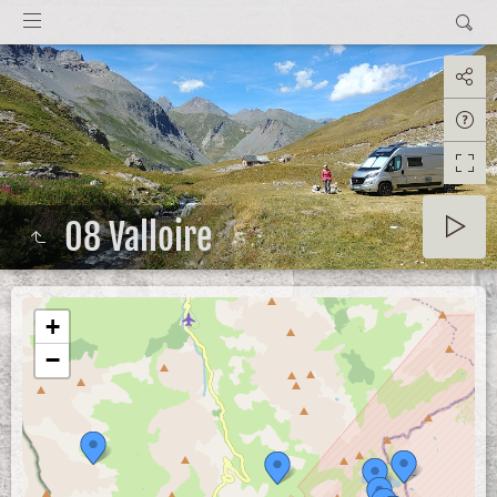
08 Valloire
+
−