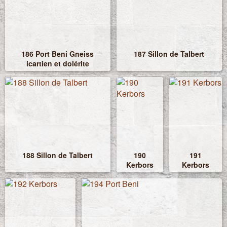
186 Port Beni Gneiss
187 Sillon de Talbert
icartien et dolérite
188 Sillon de Talbert
190
191
Kerbors
Kerbors