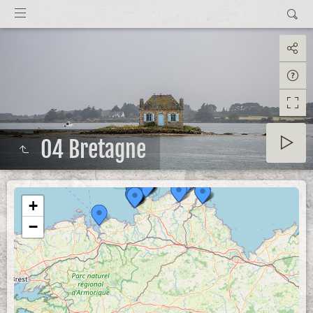
04 Bretagne
+
−