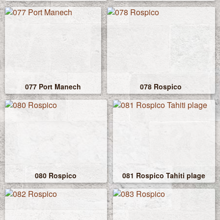
077 Port Manech
078 Rospico
080 Rospico
081 Rospico Tahiti plage