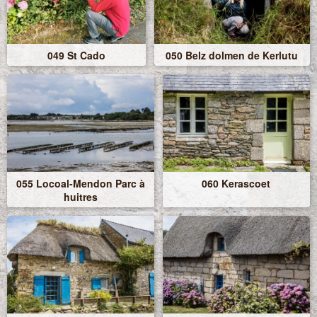
049 St Cado
050 Belz dolmen de Kerlutu
055 Locoal-Mendon Parc à
060 Kerascoet
huitres