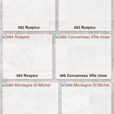
082 Rospico
083 Rospico
084 Rospico
086 Concarneau Ville close