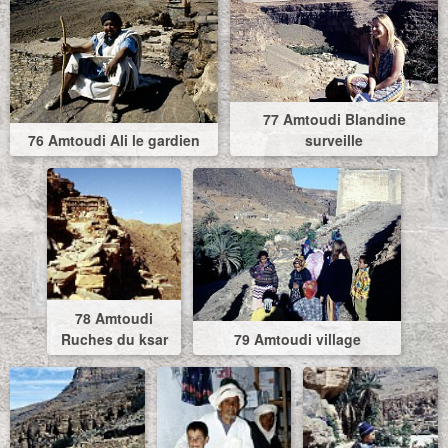
77 Amtoudi Blandine
76 Amtoudi Ali le gardien
surveille
78 Amtoudi
Ruches du ksar
79 Amtoudi village