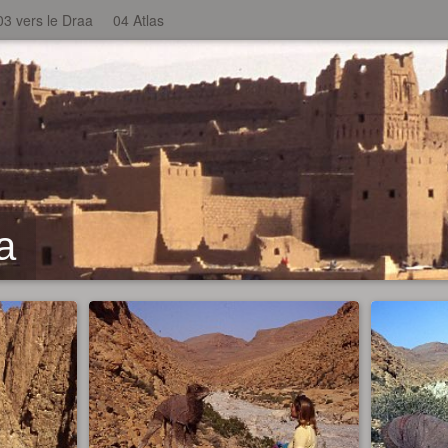
03 vers le Draa
04 Atlas
a