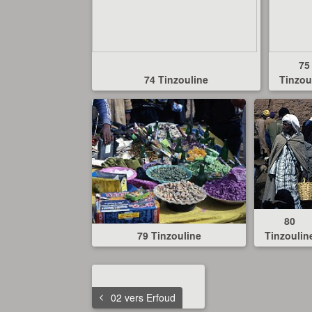
75
74 Tinzouline
Tinzou
80
79 Tinzouline
Tinzoulin
02 vers Erfoud