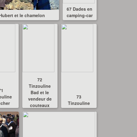
67 Dades en
Hubert et le chamelon
camping-car
72
Tinzouline
71
Bad et le
ouline
73
vendeur de
cher
Tinzouline
couteaux