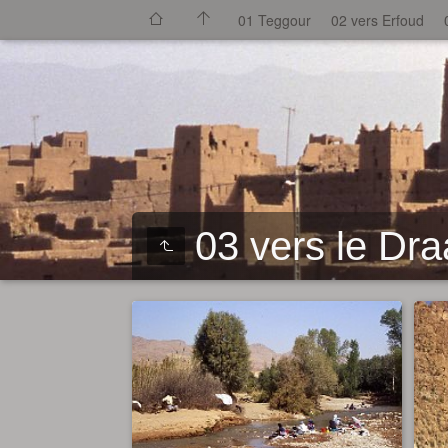
01 Teggour
02 vers Erfoud
03 vers le Dra