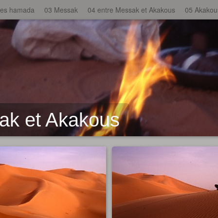
mes hamada
03 Messak
04 entre Messak et Akakous
05 Akakou
ak et Akakous