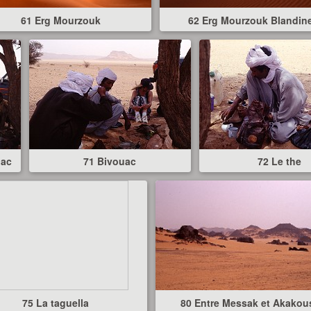
61 Erg Mourzouk
62 Erg Mourzouk Blandin
uac
71 Bivouac
72 Le the
75 La taguella
80 Entre Messak et Akakou