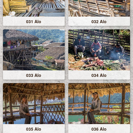
031 Alo
032 Alo
033 Alo
034 Alo
035 Alo
036 Alo