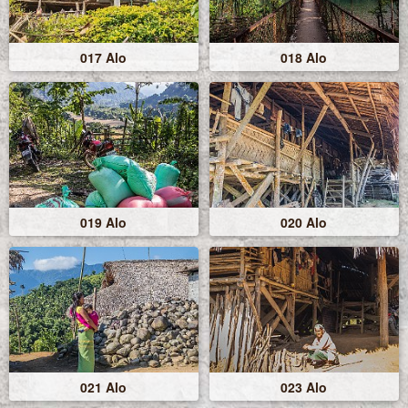
017 Alo
018 Alo
019 Alo
020 Alo
021 Alo
023 Alo