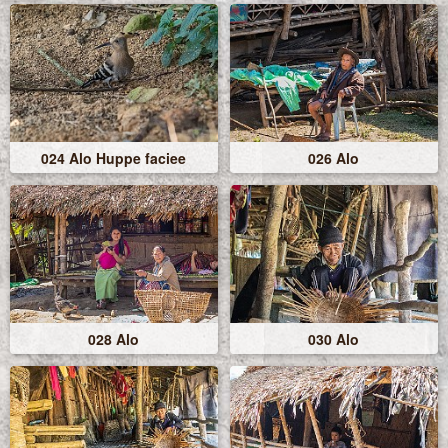
024 Alo Huppe faciee
026 Alo
028 Alo
030 Alo