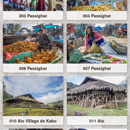
003 Passighat
004 Passighat
006 Passighat
007 Passighat
010 Alo Village de Kabu
011 Alo