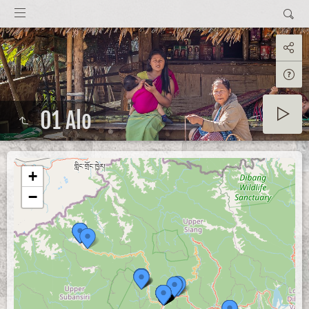
01 Alo
+
−