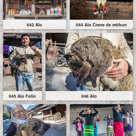
042 Alo
044 Alo Crane de mithun
045 Alo Felin
046 Alo