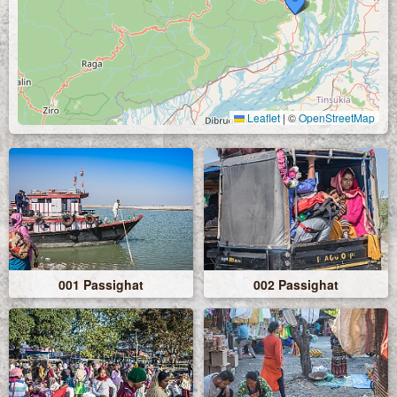
Leaflet
|
©
OpenStreetMap
001 Passighat
002 Passighat