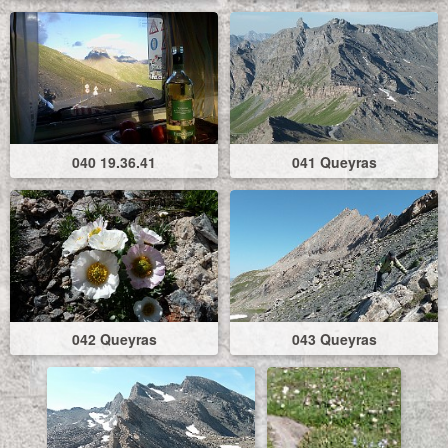
040 19.36.41
041 Queyras
042 Queyras
043 Queyras