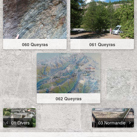
060 Queyras
061 Queyras
062 Queyras
01 Divers
03 Normandie