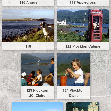
116 Angus
117 Applecross
118
122 Plockton Cabine
123 Plockton
124 Plockton
JC, Claire
Claire