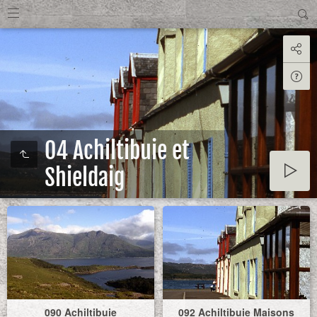
04 Achiltibuie et
Shieldaig
090 Achiltibuie
092 Achiltibuie Maisons