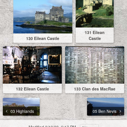
131 Eilean
130 Eilean Castle
Castle
132 Eilean Castle
133 Clan des MacRae
03 Highlands
05 Ben Nevis