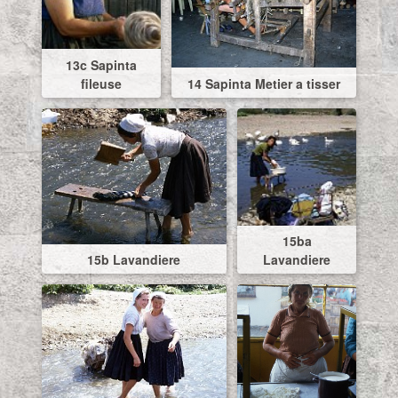
13c Sapinta
fileuse
14 Sapinta Metier a tisser
15ba
15b Lavandiere
Lavandiere