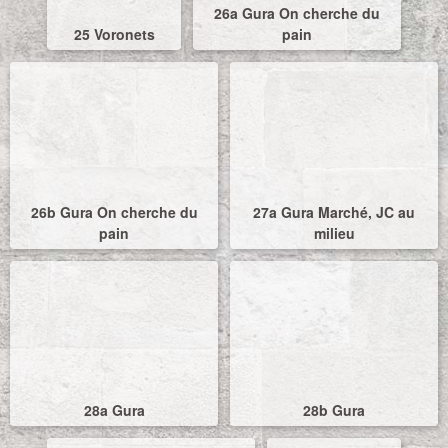
26a Gura On cherche du
25 Voronets
pain
26b Gura On cherche du
27a Gura Marché, JC au
pain
milieu
28a Gura
28b Gura