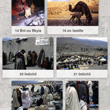
14 Brii ou Rkyia
16 en famille
20 Imilchil
21 Imilchil