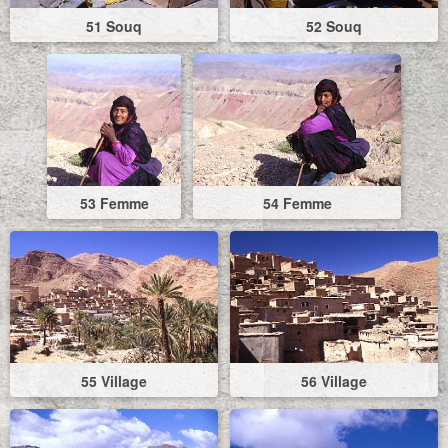
51 Souq
52 Souq
53 Femme
54 Femme
55 Village
56 Village