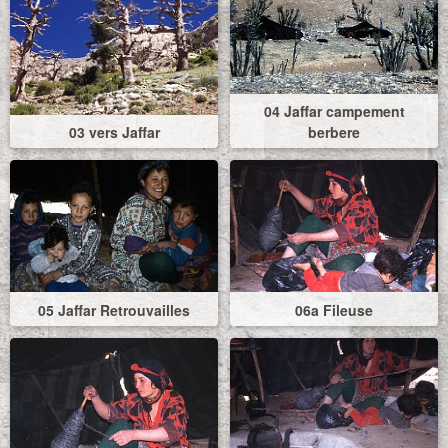
04 Jaffar campement
03 vers Jaffar
berbere
05 Jaffar Retrouvailles
06a Fileuse