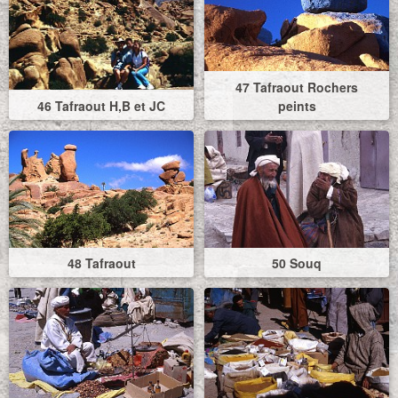
47 Tafraout Rochers
46 Tafraout H,B et JC
peints
48 Tafraout
50 Souq