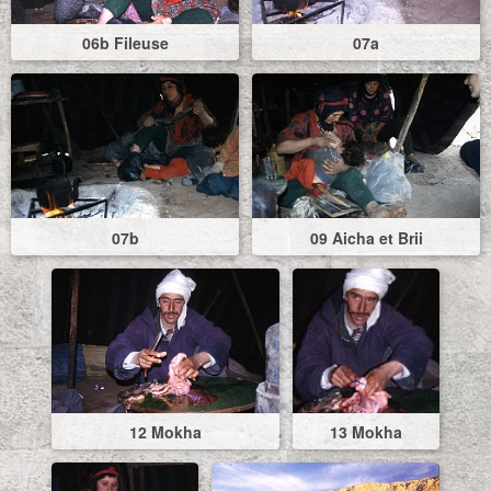
06b Fileuse
07a
07b
09 Aicha et Brii
12 Mokha
13 Mokha