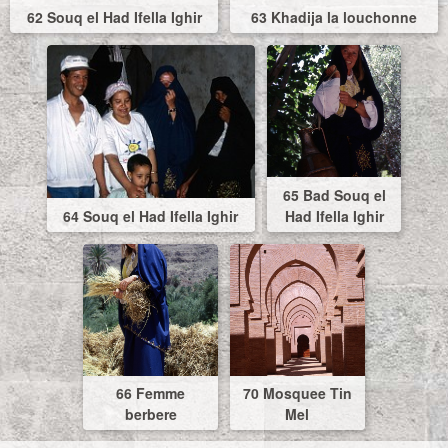
62 Souq el Had Ifella Ighir
63 Khadija la louchonne
65 Bad Souq el
64 Souq el Had Ifella Ighir
Had Ifella Ighir
66 Femme
70 Mosquee Tin
berbere
Mel