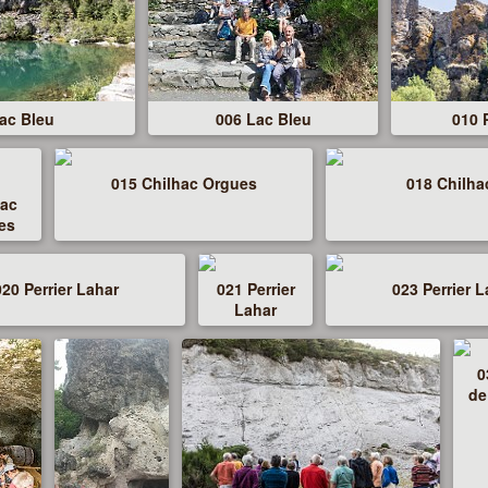
ac Bleu
006 Lac Bleu
010 
015 Chilhac Orgues
018 Chilha
nac
es
020 Perrier Lahar
021 Perrier
023 Perrier L
Lahar
0
de