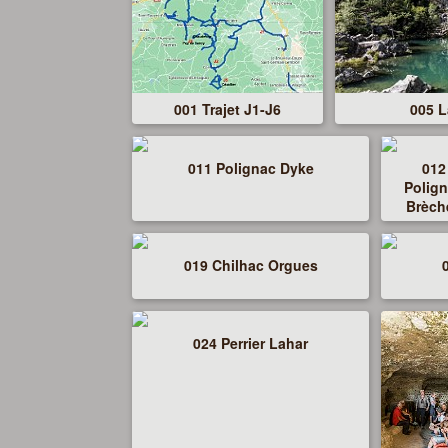
001 Trajet J1-J6
005 L
011 Polignac Dyke
012
Polig
Brèch
019 Chilhac Orgues
024 Perrier Lahar