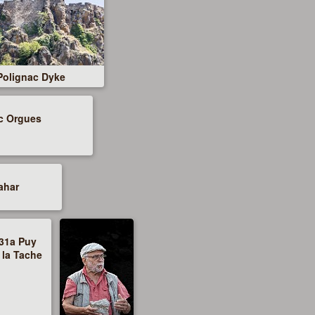
Polignac Dyke
c Orgues
ahar
31a Puy
 la Tache