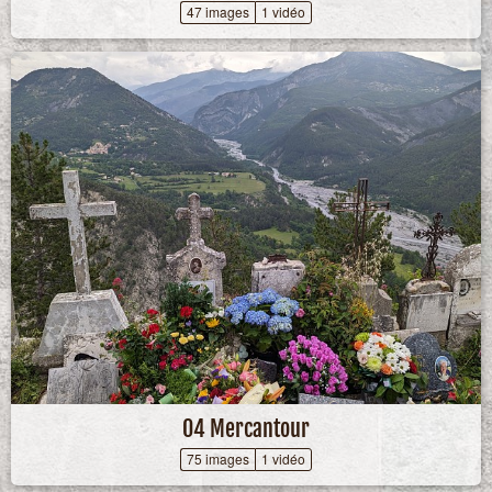
47 images
1 vidéo
04 Mercantour
75 images
1 vidéo