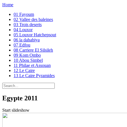
Home
01 Fayoum
02 Vallee des baleines
03 Trois deserts
04 Louxor
05 Louxor Hatchepsout
06 la dahabiya
07 Edfou
08 Carriere El Silsileh
09 Kom Ombo
10 Abou Simbel
11 Philae et Assouan
12 Le Caire
13 Le Caire Pyramides
Egypte 2011
Start slideshow