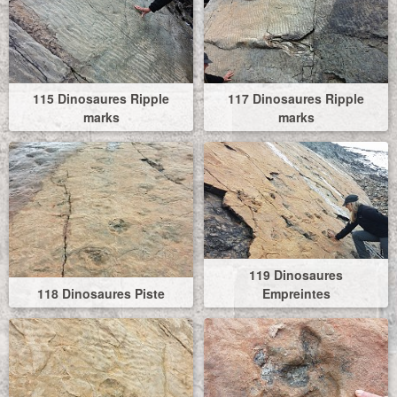
115 Dinosaures Ripple
117 Dinosaures Ripple
marks
marks
119 Dinosaures
118 Dinosaures Piste
Empreintes