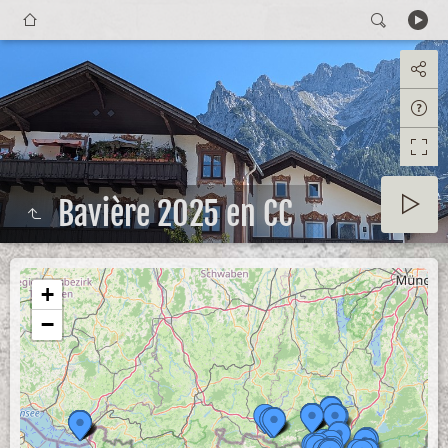
Bavière 2025 en CC
+
−