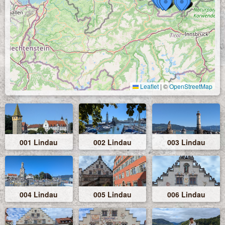
Leaflet
|
©
OpenStreetMap
001 Lindau
002 Lindau
003 Lindau
004 Lindau
005 Lindau
006 Lindau